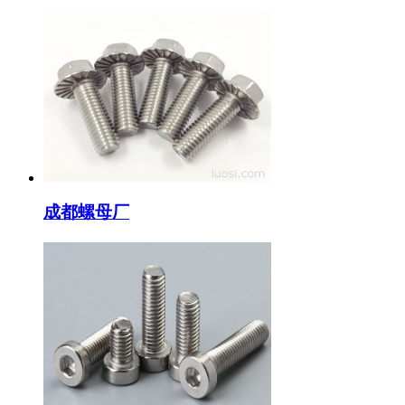
成都螺母厂