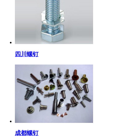
四川螺钉
成都螺钉