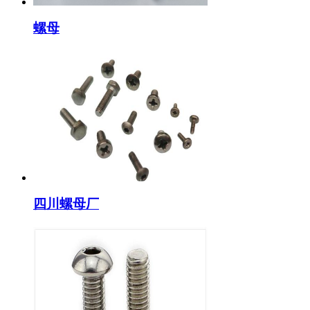
螺母
四川螺母厂